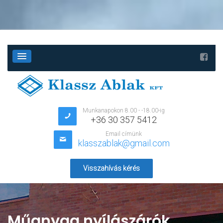
Munkanapokon 8.00 - -18.00-ig
+36 30 357 5412
Email címünk
klasszablak@gmail.com
Visszahívás kérés
Műanyag nyílászárók