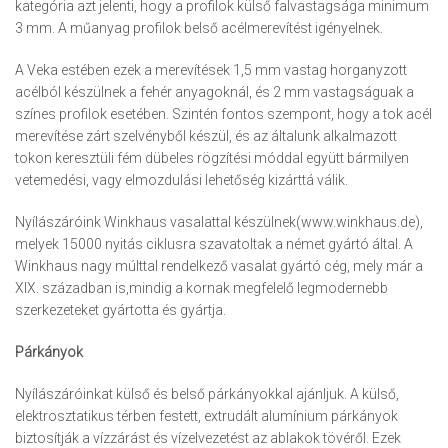
kategória azt jelenti, hogy a profilok külső falvastagsága minimum
3 mm. A műanyag profilok belső acélmerevítést igényelnek.
A Veka estében ezek a merevítések 1,5 mm vastag horganyzott
acélból készülnek a fehér anyagoknál, és 2 mm vastagságuak a
színes profilok esetében. Szintén fontos szempont, hogy a tok acél
merevítése zárt szelvényből készül, és az általunk alkalmazott
tokon keresztüli fém dübeles rögzítési móddal együtt bármilyen
vetemedési, vagy elmozdulási lehetőség kizárttá válik.
Nyílászáróink Winkhaus vasalattal készülnek(www.winkhaus.de),
melyek 15000 nyitás ciklusra szavatoltak a német gyártó által. A
Winkhaus nagy múlttal rendelkező vasalat gyártó cég, mely már a
XIX. században is,mindig a kornak megfelelő legmodernebb
szerkezeteket gyártotta és gyártja.
Párkányok
Nyílászáróinkat külső és belső párkányokkal ajánljuk. A külső,
elektrosztatikus térben festett, extrudált alumínium párkányok
biztosítják a vízzárást és vízelvezetést az ablakok tövéről. Ezek