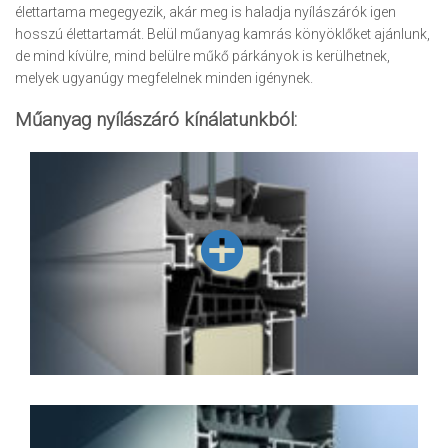
élettartama megegyezik, akár meg is haladja nyílászárók igen
hosszú élettartamát. Belül műanyag kamrás könyöklőket ajánlunk,
de mind kívülre, mind belülre műkő párkányok is kerülhetnek,
melyek ugyanúgy megfelelnek minden igénynek.
Műanyag nyílászáró kínálatunkból: