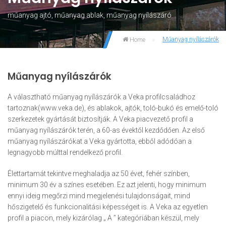
műanyag ajtó, műanyag ablak, műanyag nyílászáró
Műanyag nyílászárók
Home
Műanyag nyílászárók
A választható műanyag nyílászárók a Veka profilcsaládhoz
tartoznak(www.veka.de), és ablakok, ajtók, toló-bukó és emelő-toló
szerkezetek gyártását biztosítják. A Veka piacvezető profil a
műanyag nyílászárók terén, a 60-as évektől kezdődően. Az első
műanyag nyílászárókat a Veka gyártotta, ebből adódóan a
legnagyobb múlttal rendelkező profil.
Élettartamát tekintve meghaladja az 50 évet, fehér színben,
minimum 30 év a színes esetében. Ez azt jelenti, hogy minimum
ennyi ideig megőrzi mind megjelenési tulajdonságait, mind
hőszigetelő és funkcionalitási képességeit is. A Veka az egyetlen
profil a piacon, mely kizárólag „ A ’’ kategóriában készül, mely