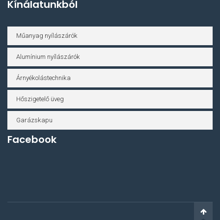
Kínálatunkból
Műanyag nyílászárók
Alumínium nyílászárók
Árnyékolástechnika
Hőszigetelő üveg
Garázskapu
Facebook