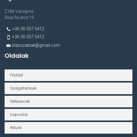
2184 Vácegres
Akácfa utca 19.
+36 30 357 5412
+36 30 357 5412
klasszablak@gmail.com
Oldalak
Főoldal
Szolgáltatások
Referenciák
Kapcsolat
Rólunk