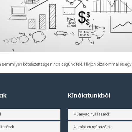
 semmilyen kötelezettsége nincs cégünk felé. Hívjon bizalommal és eg
ak
Kínálatunkból
l
Műanyag nyílászárók
ltatások
Alumínium nyílászárók