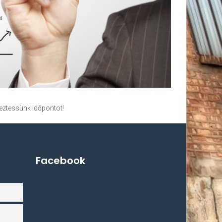
yeztessünk időpontot!
Facebook