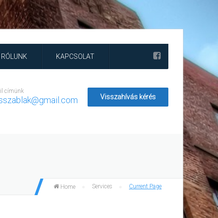
RÓLUNK
KAPCSOLAT
il címünk
Visszahívás kérés
asszablak@gmail.com
Services
Current Page
Home