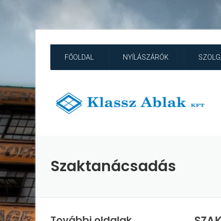
FŐOLDAL
NYÍLÁSZÁRÓK
SZOLG
Szaktanácsadás
További oldalak
SZA