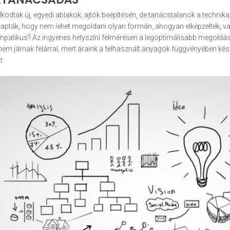
kodtak új, egyedi ablakok, ajtók beépítésén, de tanácstalanok a technikai 
kapták, hogy nem lehet megoldani olyan formán, ahogyan elképzelték, 
patikus? Az ingyenes helyszíni felmérésen a legoptimálisabb megoldásr
nem járnak felárral, mert áraink a felhasznált anyagok függvényében ké
t