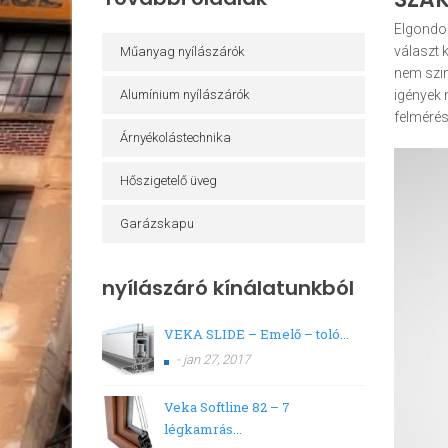
Elgondol
választ 
Műanyag nyílászárók
nem szim
Alumínium nyílászárók
igények 
felmérés
Árnyékolástechnika
Hőszigetelő üveg
Garázskapu
nyílászáró kínálatunkból
VEKA SLIDE – Emelő – toló...
- jan 27, 2017
Veka Softline 82 – 7
légkamrás...