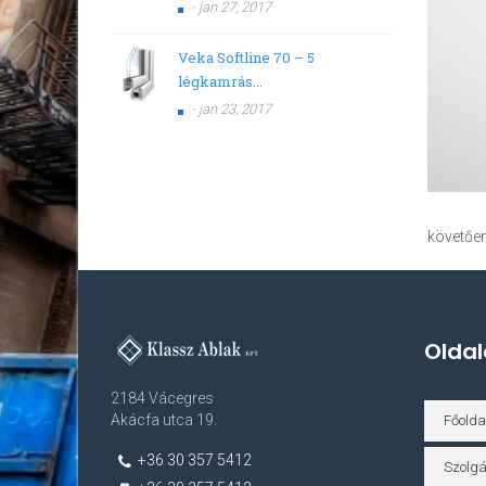
- jan 27, 2017
Veka Softline 70 – 5
légkamrás...
- jan 23, 2017
követően
Oldal
2184 Vácegres
Akácfa utca 19.
Főolda
+36 30 357 5412
Szolgá