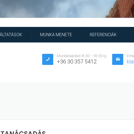
ÁLTATÁSOK
MUNKA MENETE
REFERENCIÁK
Munkanapokon 8.00 - -18.00-ig
Ema
+36 30 357 5412
kl
KTANÁCSADÁS