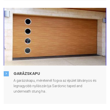
GARÁZSKAPU
A garázskapu, méreteinél fogva az épület látványos és
legnagyobb nyílászárója Sardonic taped and
underneath stung ha..