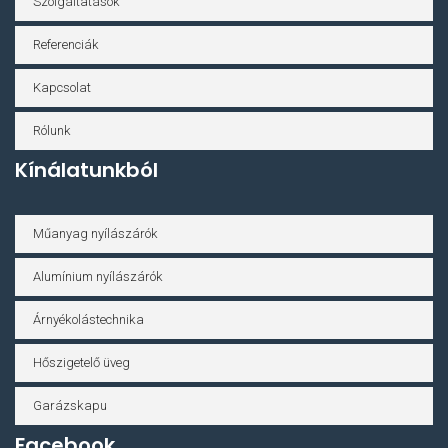
Szolgáltatások
Referenciák
Kapcsolat
Rólunk
Kínálatunkból
Műanyag nyílászárók
Alumínium nyílászárók
Árnyékolástechnika
Hőszigetelő üveg
Garázskapu
Facebook