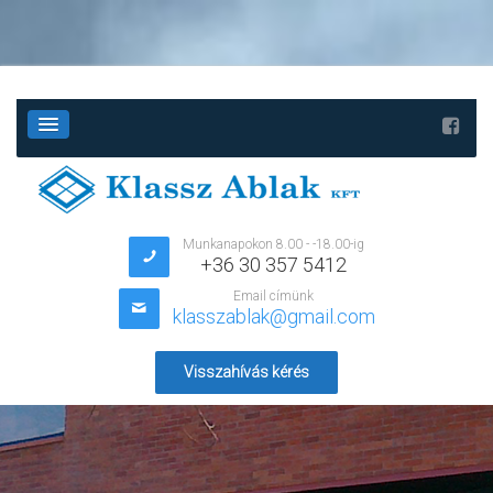
Munkanapokon 8.00 - -18.00-ig
+36 30 357 5412
Email címünk
klasszablak@gmail.com
Visszahívás kérés